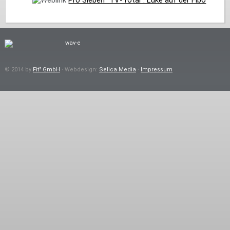
© 2014 by
Fit³ GmbH
· Webdesign:
Selica Media
·
Impressum