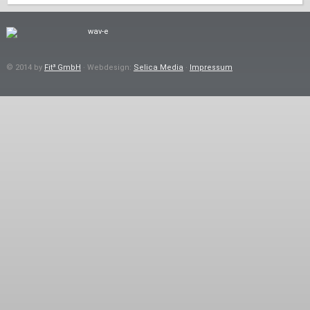
© 2014 by
Fit³ GmbH
· Webdesign:
Selica Media
·
Impressum